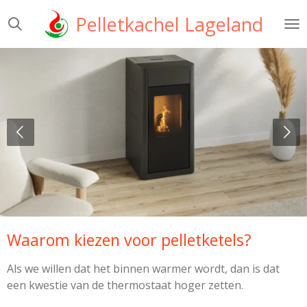
Ga
Pelletkachel Lageland
direct
naar
de
hoofdinhoud
Waarom kiezen voor pelletketels?
Als we willen dat het binnen warmer wordt, dan is dat
een kwestie van de thermostaat hoger zetten.